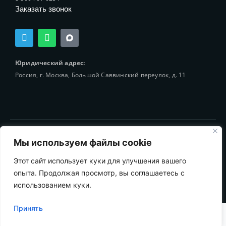
Заказать звонок
T
W
e
h
l
a
e
t
Юридический адрес:
g
s
Россия, г. Москва, Большой Саввинский переулок, д. 11
r
a
a
p
m
p
© 2002-2025 Holding-Finance Broker
Мы используем файлы cookie
Этот сайт использует куки для улучшения вашего
опыта. Продолжая просмотр, вы соглашаетесь с
использованием куки.
Принять