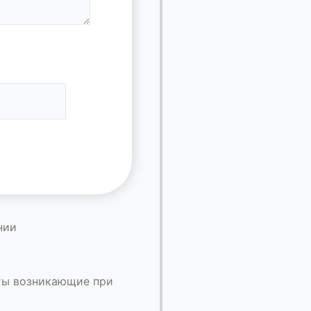
нии
аты возникающие при