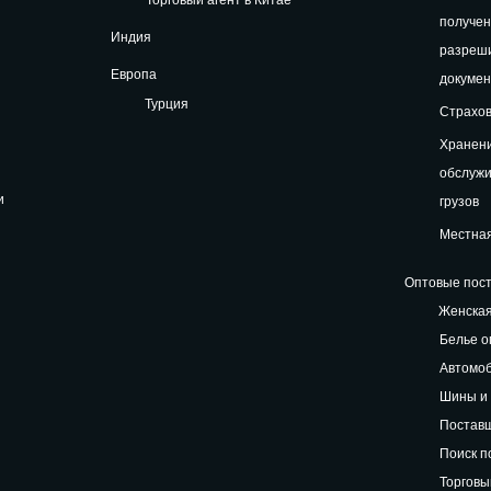
получе
Индия
разреш
Европа
докуме
Турция
Страхов
Хранени
обслуж
и
грузов
Местная
Оптовые пост
Женская
Белье о
Автомоб
Шины и 
Поставщ
Поиск п
Торговы