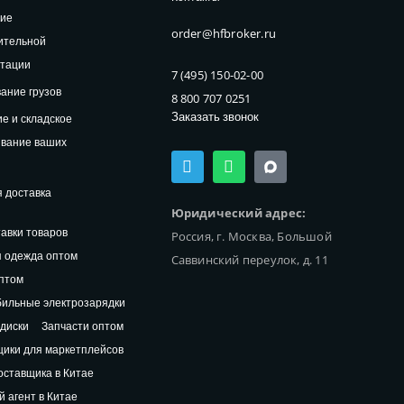
ние
order@hfbroker.ru
ительной
нтации
7 (495) 150-02-00
ание грузов
8 800 707 0251
Заказать звонок
е и складское
ивание ваших
T
W
e
h
l
a
 доставка
e
t
Юридический адрес:
g
s
авки товаров
Россия, г. Москва, Большой
r
a
a
p
 одежда оптом
Саввинский переулок, д. 11
m
p
птом
ильные электрозарядки
диски
Запчасти оптом
ики для маркетплейсов
оставщика в Китае
й агент в Китае