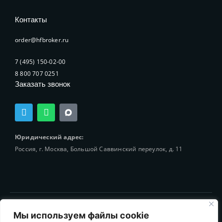
Контакты
order@hfbroker.ru
7 (495) 150-02-00
8 800 707 0251
Заказать звонок
T
W
e
h
l
a
e
t
Юридический адрес:
g
s
Россия, г. Москва, Большой Саввинский переулок, д. 11
r
a
a
p
m
p
© 2002-2025 Holding-Finance Broker
Мы используем файлы cookie