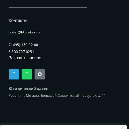
Контакты
order@hfbroker.ru
7 (495) 150-02-00
8 800 707 0251
Заказать звонок
T
W
e
h
l
a
e
t
Юридический адрес:
g
s
Россия, г. Москва, Большой Саввинский переулок, д. 11
r
a
a
p
m
p