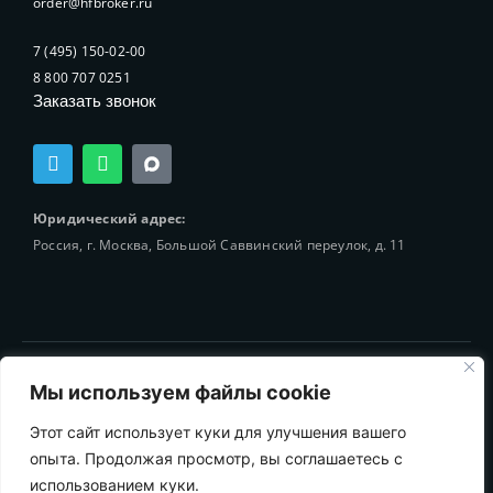
order@hfbroker.ru
7 (495) 150-02-00
8 800 707 0251
Заказать звонок
T
W
e
h
l
a
e
t
Юридический адрес:
g
s
Россия, г. Москва, Большой Саввинский переулок, д. 11
r
a
a
p
m
p
© 2002-2025 Holding-Finance Broker
Мы используем файлы cookie
Этот сайт использует куки для улучшения вашего
опыта. Продолжая просмотр, вы соглашаетесь с
использованием куки.