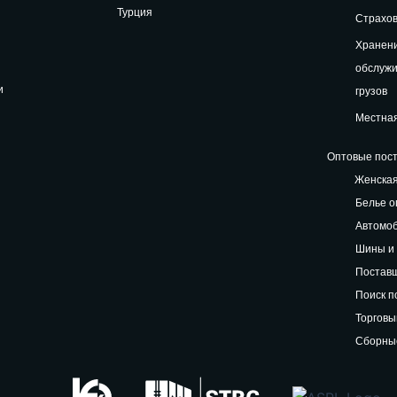
Турция
Страхов
Хранени
обслуж
и
грузов
Местная
Оптовые пост
Женская
Белье о
Автомоб
Шины и 
Поставщ
Поиск п
Торговы
Сборные