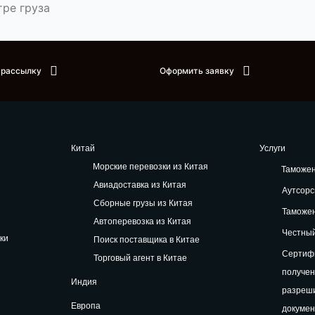
ре груза
 рассылку
Оформить заявку
Китай
Услуги
Морские перевозки из Китая
Таможе
Авиадоставка из Китая
Аутсорс
Сборные грузы из Китая
Таможе
Автоперевозка из Китая
Честный
ки
Поиск поставщика в Китае
Сертифи
Торговый агент в Китае
получе
Индия
разреш
Европа
докуме