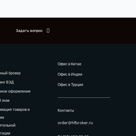
Задать вопрос
Офис в Китае
нный брокер
Офис в Индии
инг ВЭД
Офис в Турции
нное оформление
 знак
кация товаров и
Контакты
ние
order@hfbroker.ru
ительной
нтации