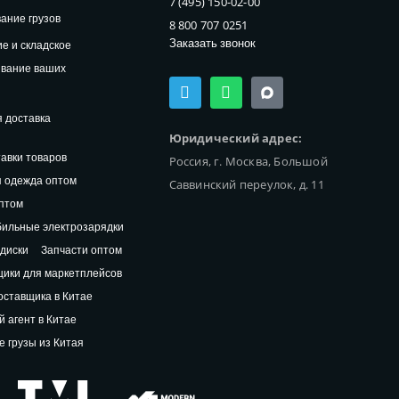
7 (495) 150-02-00
ание грузов
8 800 707 0251
Заказать звонок
е и складское
ивание ваших
T
W
e
h
l
a
 доставка
e
t
Юридический адрес:
g
s
авки товаров
Россия, г. Москва, Большой
r
a
a
p
 одежда оптом
Саввинский переулок, д. 11
m
p
птом
ильные электрозарядки
диски
Запчасти оптом
ики для маркетплейсов
оставщика в Китае
й агент в Китае
 грузы из Китая