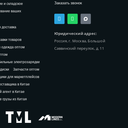
Заказать звонок
е и складское
ивание ваших
T
W
e
h
l
a
 доставка
e
t
Юридический адрес:
g
s
авки товаров
Россия, г. Москва, Большой
r
a
a
p
 одежда оптом
Саввинский переулок, д. 11
m
p
птом
ильные электрозарядки
диски
Запчасти оптом
ики для маркетплейсов
оставщика в Китае
й агент в Китае
 грузы из Китая