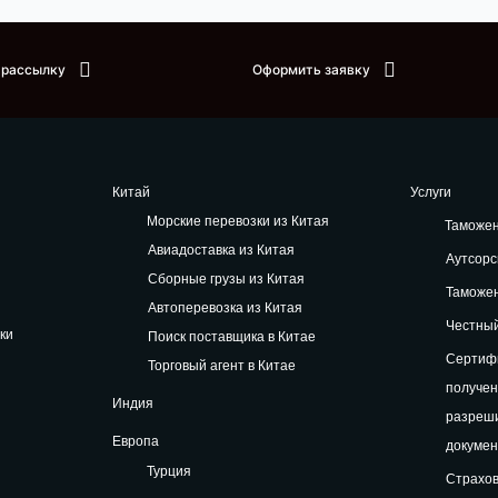
 рассылку
Оформить заявку
Китай
Услуги
Морские перевозки из Китая
Таможе
Авиадоставка из Китая
Аутсорс
Сборные грузы из Китая
Таможе
Автоперевозка из Китая
Честный
ки
Поиск поставщика в Китае
Сертифи
Торговый агент в Китае
получе
Индия
разреш
Европа
докуме
Турция
Страхов