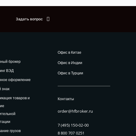
Задать вопрос
Офис в Китае
нный брокер
Офис в Индии
инг ВЭД
Офис в Турции
нное оформление
 знак
кация товаров и
Контакты
ние
order@hfbroker.ru
ительной
нтации
7 (495) 150-02-00
ание грузов
8 800 707 0251