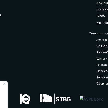
Хранени
обслуж
и
грузов
Местная
Оптовые пост
Женская
Белье о
Автомоб
Шины и 
Поставщ
Поиск п
Торговы
Сборные